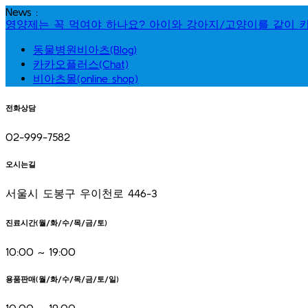
Skip
News :
to
영양제는 꼭 먹여야 하나요?
아이와 강아지/고양이를 같이 
content
동물병원비아츠(Blog)
카카오플러스(Chat)
비아츠몰(online shop)
전화상담
02-999-7582
오시는길
서울시 도봉구 우이천로 446-3
진료시간(월/화/수/목/금/토)
10:00 ~ 19:00
용품판매(월/화/수/목/금/토/일)
10:00 ~ 19:00