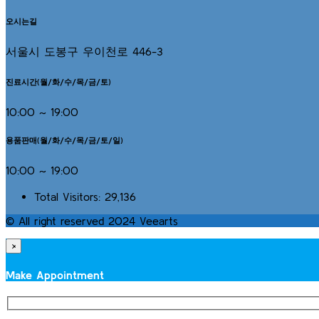
오시는길
서울시 도봉구 우이천로 446-3
진료시간(월/화/수/목/금/토)
10:00 ~ 19:00
용품판매(월/화/수/목/금/토/일)
10:00 ~ 19:00
Total Visitors:
29,136
© All right reserved 2024 Veearts
×
Make Appointment