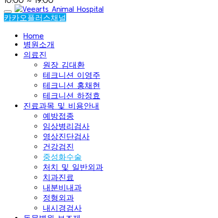
카카오플러스채널
Home
병원소개
의료진
원장 김대환
테크니션 이영주
테크니션 홍채현
테크니션 하정효
진료과목 및 비용안내
예방접종
임상병리검사
영상진단검사
건강검진
중성화수술
처치 및 일반외과
치과진료
내분비내과
정형외과
내시경검사
동물병원 보조제