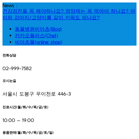
Skip
News :
to
건강검진을 꼭 해야하나요?
영양제는 꼭 먹여야 하나요?
아
content
이와 강아지/고양이를 같이 키워도 되나요?
동물병원비아츠(Blog)
카카오플러스(Chat)
비아츠몰(online shop)
전화상담
02-999-7582
오시는길
서울시 도봉구 우이천로 446-3
진료시간(월/화/수/목/금/토)
10:00 ~ 19:00
용품판매(월/화/수/목/금/토/일)