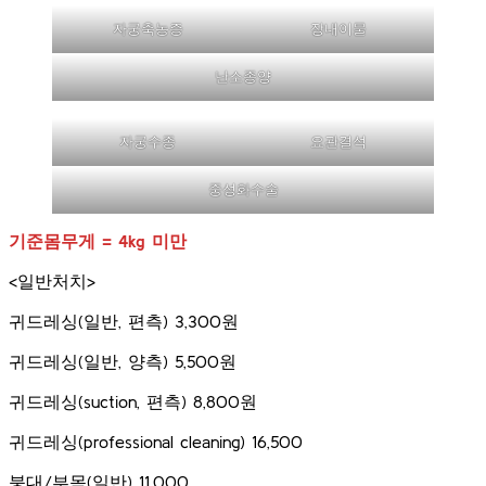
자궁축농증
장내이물
난소종양
자궁수종
요관결석
중성화수술
기준몸무게 = 4kg 미만​
​<일반처치>
귀드레싱(일반, 편측) 3,300원
귀드레싱(일반, 양측) 5,500원
귀드레싱(suction, 편측) 8,800원
귀드레싱(professional cleaning) 16,500​
붕대/부목(일반) 11,000