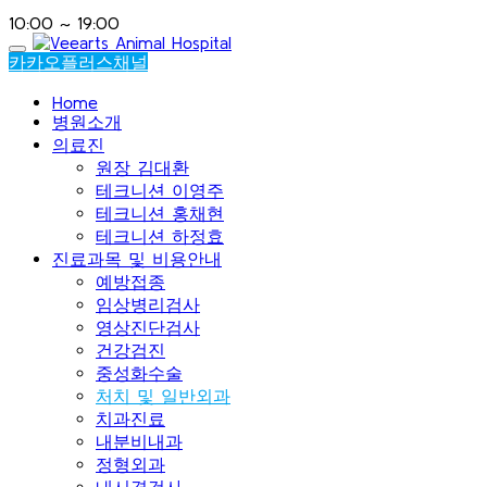
10:00 ~ 19:00
카카오플러스채널
Home
병원소개
의료진
원장 김대환
테크니션 이영주
테크니션 홍채현
테크니션 하정효
진료과목 및 비용안내
예방접종
임상병리검사
영상진단검사
건강검진
중성화수술
처치 및 일반외과
치과진료
내분비내과
정형외과
내시경검사